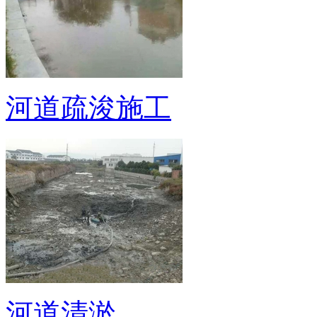
河道疏浚施工
河道清淤