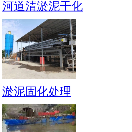
河道清淤泥干化
淤泥固化处理