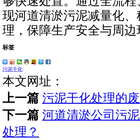
够快速处置。通过全流程
现河道清淤污泥减量化、
理，保障生产安全与周边
标签
污泥干化
本文网址：
上一篇
污泥干化处理的废
下一篇
河道清淤公司污泥
处理？