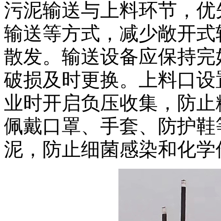
污泥输送与上料环节，优
输送等方式，减少敞开式
散发。输送设备应保持完
破损及时更换。上料口设
业时开启负压收集，防止
佩戴口罩、手套、防护鞋
泥，防止细菌感染和化学