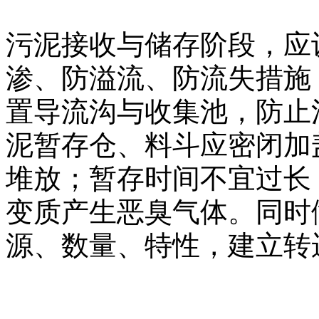
污泥接收与储存阶段，应
渗、防溢流、防流失措施
置导流沟与收集池，防止
泥暂存仓、料斗应密闭加
堆放；暂存时间不宜过长
变质产生恶臭气体。同时
源、数量、特性，建立转