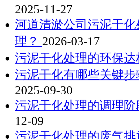
2025-11-27
河道清淤公司污泥干化
理？
2026-03-17
污泥干化处理的环保达
污泥干化有哪些关键步
2025-09-30
污泥干化处理的调理阶
12-09
污泥干化处理的废气排