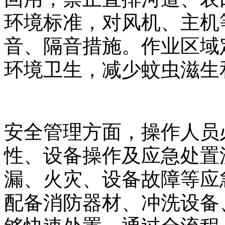
环境标准，对风机、主机
音、隔音措施。作业区域
环境卫生，减少蚊虫滋生
安全管理方面，操作人员
性、设备操作及应急处置
漏、火灾、设备故障等应
配备消防器材、冲洗设备