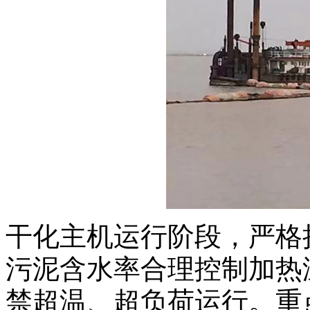
干化主机运行阶段，严格
污泥含水率合理控制加热
禁超温、超负荷运行。重