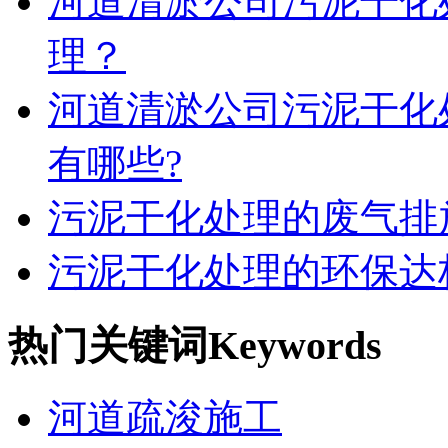
河道清淤公司污泥干化
理？
河道清淤公司污泥干化
有哪些?
污泥干化处理的废气排
污泥干化处理的环保达
热门关键词
Keywords
河道疏浚施工