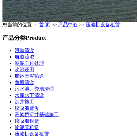
您当前的位置 ：
首 页
>>
产品中心
>>
压滤机设备租赁
产品分类
Product
河道清淤
航道疏浚
淤泥干化处理
吹沙还田
船运淤泥输送
鱼塘清淤
污水池、粪池清理
水库水下清淤
沉井施工
绞吸船疏浚
高架桥沉井基础施工
绞吸船租赁
输泥管租赁
压滤机设备租赁