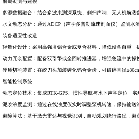
前期勘测与建模
多源数据融合：结合多波束测深系统、侧扫声呐、无人机航测
水文动态分析：通过ADCP（声学多普勒流速剖面仪）监测水
装备适应性改造
轻量化设计：采用高强度铝合金或复合材料，降低设备自重，提
动力冗余配置：配备双引擎或全回转推进器，增强急流中的操控
硬质切割装置：在绞刀头加装碳化钨合金齿，可破碎直径≤80c
智能控制系统
动态定位技术：集成RTK-GPS、惯性导航与水下声学定位，
泥浆浓度监测：通过在线浊度仪实时调整泵机转速，保持输送浓度
避障算法：基于激光雷达与视觉识别，自动规划绕行路径，避