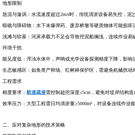
地形限制
急流与漩涡：水流速度超过2m/s时，传统清淤设备易失控，
暗礁与障碍物：水下未爆弹药、废弃桥墩等硬质物体可能损坏
浅滩与软基：河床承载力不足会导致挖泥船搁浅，连续作业易
环境干扰
能见度低：浑浊水体中，声呐或光学设备探测精度下降，影响
生态敏感区：如鱼类产卵场、红树林保护区，需避免机械扰动
工程需求
精度要求：
航道疏浚
需控制超挖深度≤5cm，避免对堤岸结构
效率压力：大型工程需日均清淤量≥5000m³，对设备连续作业
二、应对复杂地形的技术策略