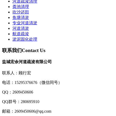
河道疏浚清理
粪池清理
吹沙还田
鱼塘清淤
专业河道清淤
河道清淤
航道疏浚
淤泥固化处理
联系我们
Contact Us
盐城宏余河道疏浚有限公司
联系人：顾行宏
电话：15295376676（微信同号）
QQ：2609450606
QQ群号：280695910
邮箱：2609450606@qq.com