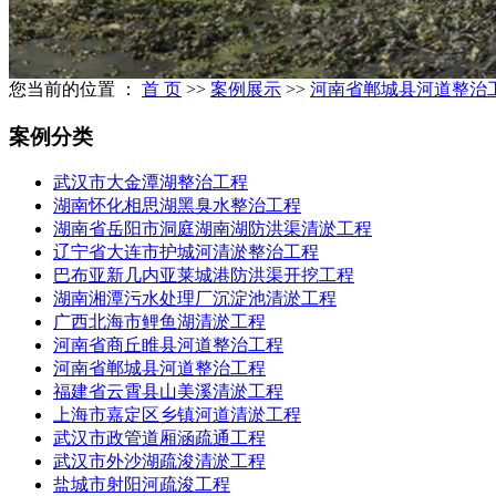
您当前的位置 ：
首 页
>>
案例展示
>>
河南省郸城县河道整治
案例分类
武汉市大金潭湖整治工程
湖南怀化相思湖黑臭水整治工程
湖南省岳阳市洞庭湖南湖防洪渠清淤工程
辽宁省大连市护城河清淤整治工程
巴布亚新几内亚莱城港防洪渠开挖工程
湖南湘潭污水处理厂沉淀池清淤工程
广西北海市鲤鱼湖清淤工程
河南省商丘睢县河道整治工程
河南省郸城县河道整治工程
福建省云霄县山美溪清淤工程
上海市嘉定区乡镇河道清淤工程
武汉市政管道厢涵疏通工程
武汉市外沙湖疏浚清淤工程
盐城市射阳河疏浚工程