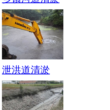
泄洪道清淤